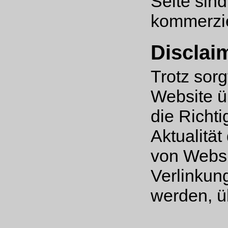
Seite sind
kommerzie
Disclai
Trotz sorg
Website ü
die Richti
Aktualität
von Websit
Verlinkun
werden, ü