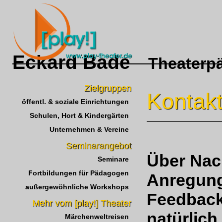
Eckard Bade
Theaterpäd
Zielgruppen
Kontak
öffentl. & soziale Einrichtungen
Schulen, Hort & Kindergärten
Unternehmen & Vereine
Seminarangebot
Über Nac
Seminare
Fortbildungen für Pädagogen
Anregun
außergewöhnliche Workshops
Feedbac
Mehr vom [play!] Theater
natürlich
Märchenweltreisen