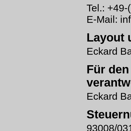
Tel.: +49
E-Mail:
in
Layout 
Eckard B
Für den 
verantw
Eckard B
Steuer
93008/031